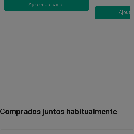
Ajouter au panier
Ajouter
Comprados juntos habitualmente