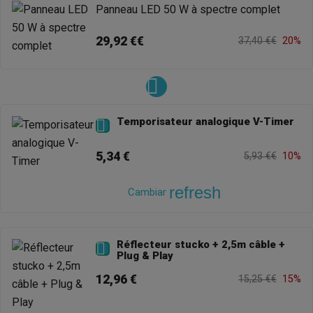
Panneau LED 50 W à spectre complet
29,92 €€
37,40 €€
20%
Temporisateur analogique V-Timer

5,34 €
5,93 €€
10%
refresh
Cambiar
Réflecteur stucko + 2,5m câble +

Plug & Play
12,96 €
15,25 €€
15%