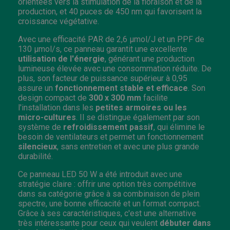
orientées vers la stimulation de la floraison et de la
production, et 40 puces de 450 nm qui favorisent la
croissance végétative.
Avec une efficacité PAR de 2,6 µmol/J et un PPF de
130 µmol/s, ce panneau garantit une excellente
utilisation de l'énergie
, générant une production
lumineuse élevée avec une consommation réduite. De
plus, son facteur de puissance supérieur à 0,95
assure un
fonctionnement stable et efficace
. Son
design compact de
300 x 300 mm
facilite
l'installation dans les
petites armoires ou les
micro-cultures
. Il se distingue également par son
système de
refroidissement passif
, qui élimine le
besoin de ventilateurs et permet un fonctionnement
silencieux
, sans entretien et avec une plus grande
durabilité.
Ce panneau LED 50 W a été introduit avec une
stratégie claire : offrir une option très compétitive
dans sa catégorie grâce à sa combinaison de plein
spectre, une bonne efficacité et un format compact.
Grâce à ses caractéristiques, c'est une alternative
très intéressante pour ceux qui veulent
débuter dans