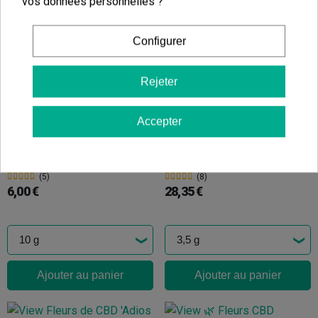
7,20 €
37,95 €
vos données personnelles ?
8,00 €
39,95 €
-10%
-5%
Configurer
Rejeter
Ajouter au panier
Ajouter au panier
Accepter
Original Trim Mix Only CBD
Fleurs De CBD Cookies « Hawaiian Rain »
(5)
(8)
6,00 €
28,35 €
Ajouter au panier
Ajouter au panier