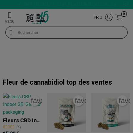
NOTE DE 9/10
0
FR
CBD Shop
Fleurs de CBD
Fleurs de CBD
+INFO
Fleur de cannabidiol
top des ventes
favorite_border
favorite_border
favo
Fleurs CBD Indoor GB 'Gelatto'
(4)