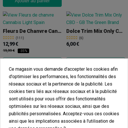
Ajouter au panier
Fleurs De Chanvre Cannabis Light Spain
Dolce Trim Mix Only CBD
(111)
(6)
12,99 €
6,00 €
19,99 €
-35%
Ce magasin vous demande d'accepter les cookies afin
d'optimiser les performances, les fonctionnalités des
Ajouter au panier
Ajouter au panier
réseaux sociaux et la pertinence de la publicité. Les
cookies tiers liés aux réseaux sociaux et à la publicité
sont utilisés pour vous offrir des fonctionnalités
optimisées sur les réseaux sociaux, ainsi que des
publicités personnalisées. Acceptez-vous ces cookies
Fleurs CBD GB Outdoor 'Amnesia'
Fleurs De CBD The Family BROS 4 LIFE
ainsi que les implications associées à l'utilisation de
(9)
(3)