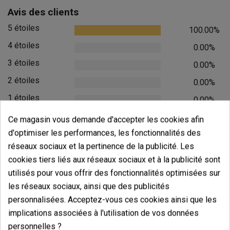
Avis des clients
5 étoiles
100.00%
4 étoiles
0.00%
3 étoiles
0.00%
2 étoiles
0.00%
1 étoiles
0.00%
Ce magasin vous demande d'accepter les cookies afin
Écrivez votre commentaire
d'optimiser les performances, les fonctionnalités des
5
de
5
réseaux sociaux et la pertinence de la publicité. Les
10 Valorisations globales
cookies tiers liés aux réseaux sociaux et à la publicité sont
utilisés pour vous offrir des fonctionnalités optimisées sur
Trier par:
les réseaux sociaux, ainsi que des publicités
personnalisées. Acceptez-vous ces cookies ainsi que les
implications associées à l'utilisation de vos données
Commentaires sur
Boîte métallique
personnelles ?