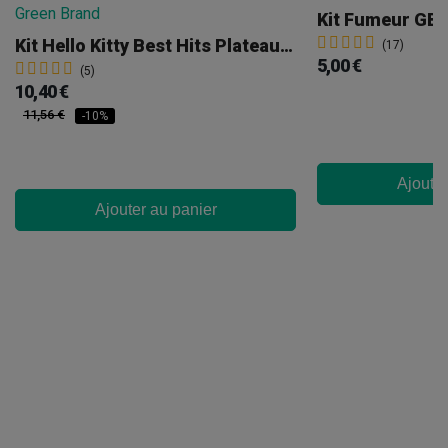
Kit Fumeur GB
Kit Hello Kitty Best Hits Plateau À Rouler Moyen + Cendrier
(17)
5,00 €
(5)
10,40 €
11,56 €
-10%
Ajouter
Ajouter au panier