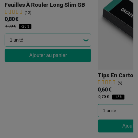
Feuilles À Rouler Long Slim GB
(12)
0,80 €
1,00 €
-20%
Ajouter au panier
Tips En Carton
(5)
0,60 €
0,70 €
-15%
Ajouter