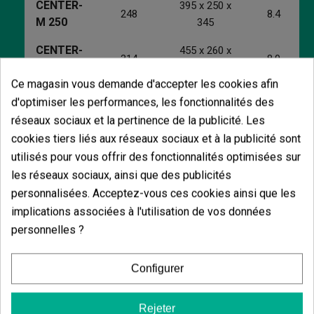
CENTER
-
395 x 250 x
248
8.4
M 250
345
CENTER
-
455 x 260 x
314
8.0
M 315
405
Ce magasin vous demande d'accepter les cookies afin
d'optimiser les performances, les fonctionnalités des
réseaux sociaux et la pertinence de la publicité. Les
cookies tiers liés aux réseaux sociaux et à la publicité sont
Vous aimerez aussi
utilisés pour vous offrir des fonctionnalités optimisées sur
les réseaux sociaux, ainsi que des publicités
personnalisées. Acceptez-vous ces cookies ainsi que les
implications associées à l'utilisation de vos données
personnelles ?
Ruban Adhésif Aluminium Brillant Métallisé
(22)
5,35 €
Configurer
6,29 €
-15%
Rejeter