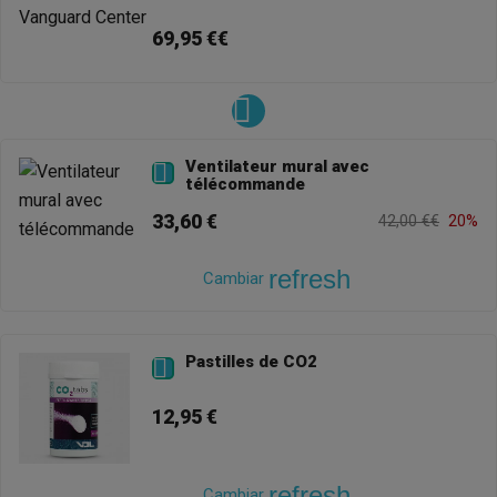
69,95 €€
Ventilateur mural avec

télécommande
33,60 €
42,00 €€
20%
refresh
Cambiar
Pastilles de CO2

12,95 €
refresh
Cambiar