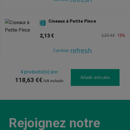
Ciseaux à Petite Pince

2,13 €
2,50 €€
15%
refresh
Cambiar
4
producto(s) por
Añadir artículos
118,63 €€
IVA incluido
Rejoignez notre