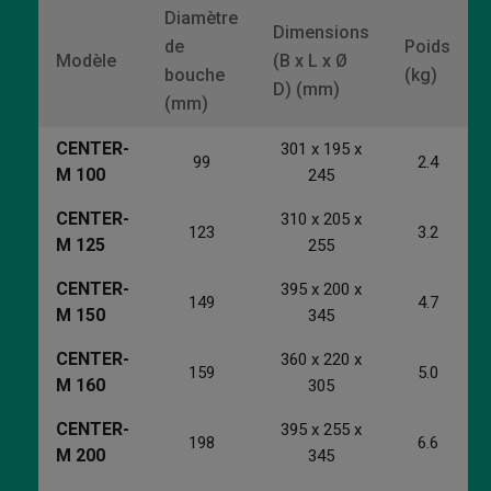
Diamètre
Dimensions
de
Poids
Modèle
(B x L x Ø
bouche
(kg)
D) (mm)
(mm)
CENTER-
301 x 195 x
99
2.4
M 100
245
CENTER
-
310 x 205 x
123
3.2
M 125
255
CENTER
-
395 x 200 x
149
4.7
M 150
345
CENTER
-
360 x 220 x
159
5.0
M 160
305
CENTER
-
395 x 255 x
198
6.6
M 200
345