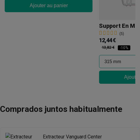
Ajouter au panier
(5)
12,44 €
13,82 €
-10%
Ajouter
Comprados juntos habitualmente
Extracteur Vanguard Center