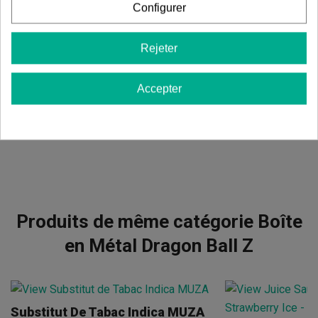
Configurer
Commentaires sur
Boîte en Métal
Dragon Ball Z
Rejeter
Il n'y a pas d'avis dans votre langue, vérifiez-les tous en
cliquant sur « avis dans d'autres langues ».
Accepter
Afficher les commentaires dans d’autres langues
Produits de même catégorie Boîte
en Métal Dragon Ball Z
Substitut De Tabac Indica MUZA