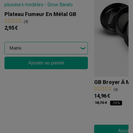
Plateau Fumeur En Métal GB
(4)
2,95 €
Ajouter au panier
(4)
14,96 €
18,70 €
-20%
Ajouter